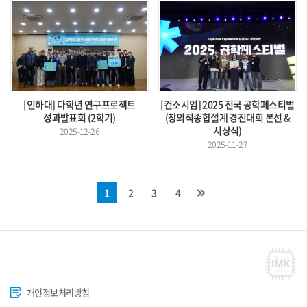
[인하대] 다학년 연구프로젝트
[컨소시엄] 2025 전국 공학페스티벌
성과발표회 (2학기)
(창의적종합설계 경진대회 본선 &
시상식)
2025-12-26
2025-11-27
1
2
3
4
개인정보처리방침