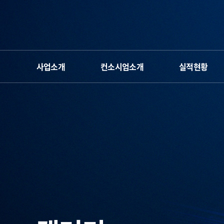
사업소개
컨소시엄소개
실적현황
단장 인사말
운영체계&조직도
차세대반도체 컨소시
사업 소개
오시는 길
인하대
공학교육혁신센터
사업계획 및 일정
참여인력
명지대
공학교육혁신센터
캐릭터&로고
공주대
공학교육혁신센터