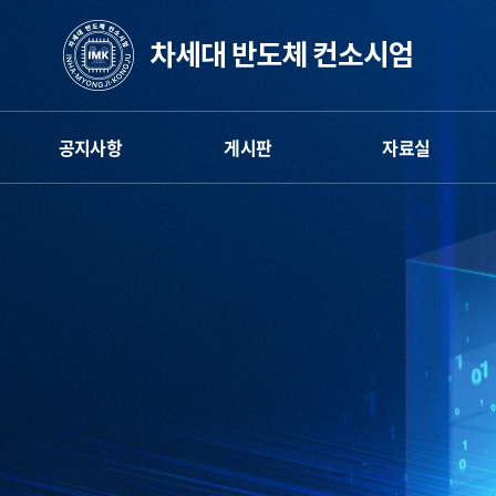
공지사항
게시판
자료실
엄
차세대반도체 컨소시엄
게시판
차세대반도체 컨소시엄
인하대공학교육
뉴스레터
인하대공학교육
혁신센터
혁신센터
카카오채널
명지대공학교육
명지대공학교육
혁신센터
혁신센터
보도자료
공주대공학교육
공주대공학교육
혁신센터
혁신센터
학생