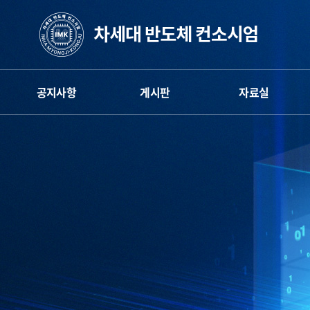
공지사항
게시판
자료실
엄
차세대반도체 컨소시엄
게시판
차세대반도체 컨소시엄
인하대공학교육
뉴스레터
인하대공학교육
혁신센터
혁신센터
카카오채널
명지대공학교육
명지대공학교육
혁신센터
혁신센터
보도자료
공주대공학교육
공주대공학교육
혁신센터
혁신센터
학생