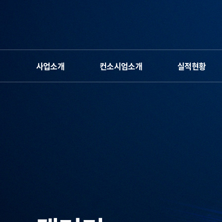
사업소개
컨소시엄소개
실적현황
단장 인사말
운영체계&조직도
차세대반도체 컨소시
사업 소개
오시는 길
인하대
공학교육혁신센터
사업계획 및 일정
참여인력
명지대
공학교육혁신센터
캐릭터&로고
공주대
공학교육혁신센터