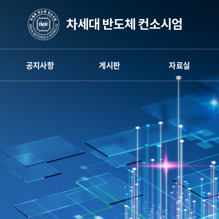
공지사항
게시판
자료실
엄
차세대반도체 컨소시엄
게시판
차세대반도체 컨소시엄
인하대공학교육
뉴스레터
인하대공학교육
혁신센터
혁신센터
카카오채널
명지대공학교육
명지대공학교육
혁신센터
혁신센터
보도자료
공주대공학교육
공주대공학교육
혁신센터
혁신센터
학생