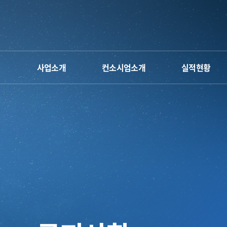
사업소개
컨소시엄소개
실적현황
단장 인사말
운영체계&조직도
차세대반도체 컨소시
사업 소개
오시는 길
인하대
공학교육혁신센터
사업계획 및 일정
참여인력
명지대
공학교육혁신센터
캐릭터&로고
공주대
공학교육혁신센터