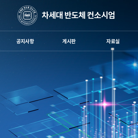
공지사항
게시판
자료실
차세대반도체 컨소시엄
게시판
차세대반도체 컨소시엄
인하대공학교육
뉴스레터
인하대공학교육
혁신센터
혁신센터
카카오채널
명지대공학교육
명지대공학교육
혁신센터
혁신센터
보도자료
공주대공학교육
공주대공학교육
혁신센터
혁신센터
학생