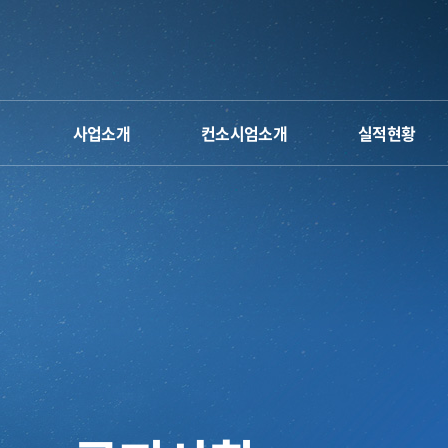
사업소개
컨소시엄소개
실적현황
단장 인사말
운영체계&조직도
사업 소개
오시는 길
사업계획 및 일정
참여인력
캐릭터&로고