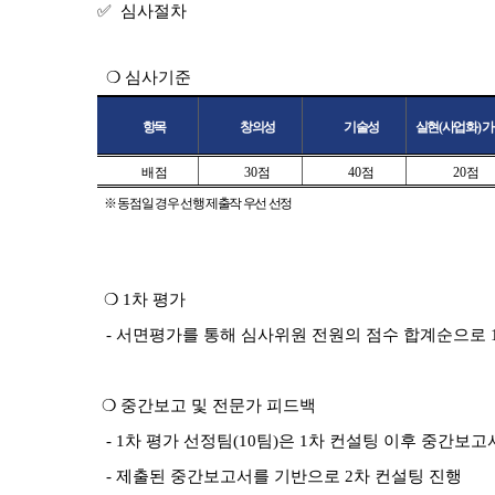
✅
심사절차
❍
심사기준
항목
창의성
기술성
실현
(
사업화
)
가
배점
30
점
40
점
20
점
※
동점일 경우 선행 제출작 우선 선정
❍ 1차 평가
- 서면평가를 통해 심사위원 전원의 점수 합계순으로 1
❍ 중간보고 및 전문가 피드백
- 1차 평가 선정팀(10팀)은 1차 컨설팅 이후 중간보
- 제출된 중간보고서를 기반으로 2차 컨설팅 진행