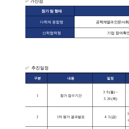
✅
가산점
참가 팀 형태
다학제 융합형
공학계열과 인문
/
사회
산학협력형
기업 참여확
✅
추진일정
구분
내용
일정
3. 9.(
월
) ~
1
참가 접수기간
3. 26.(
목
)
1
2
1
차 평가 결과발표
4. 3.(
금
)