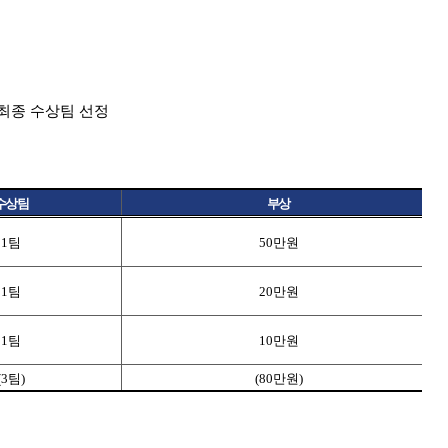
최종 수상팀 선정
수상팀
부상
1
팀
50
만원
1
팀
20
만원
1
팀
10
만원
(3
팀
)
(80
만원
)