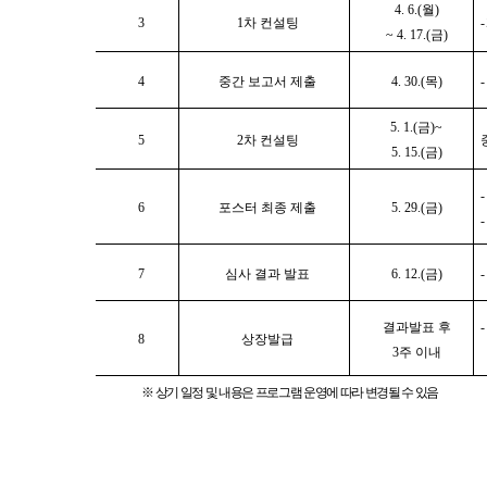
4. 6.(
월
)
3
1
차 컨설팅
-
~ 4. 17.(
금
)
4
중간 보고서 제출
4. 30.(
목
)
5. 1.(
금
)~
5
2
차 컨설팅
5. 15.(
금
)
6
포스터 최종 제출
5. 29.(
금
)
7
심사 결과 발표
6. 12.(
금
)
결과발표 후
8
상장발급
3
주 이내
※
상기 일정 및 내용은 프로그램 운영에 따라 변경될 수 있음