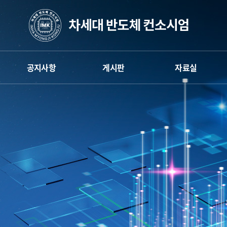
공지사항
게시판
자료실
엄
차세대반도체 컨소시엄
게시판
차세대반도체 컨소시엄
인하대공학교육
뉴스레터
인하대공학교육
혁신센터
혁신센터
카카오채널
명지대공학교육
명지대공학교육
혁신센터
혁신센터
보도자료
공주대공학교육
공주대공학교육
혁신센터
혁신센터
학생