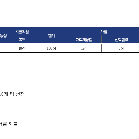
가점
자료작성
능성
합계
능력
다학제융합
산학협력
10
점
100
점
1
점
5
점
0개 팀 선정
고서를 제출