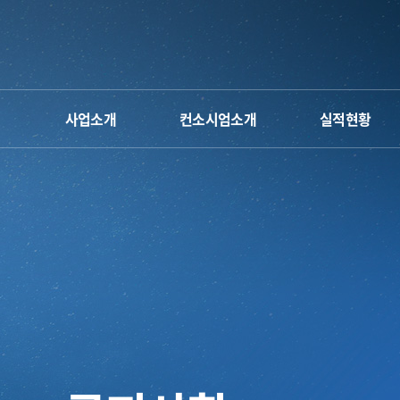
사업소개
컨소시엄소개
실적현황
단장 인사말
운영체계&조직도
차세대반도체 컨소시
사업 소개
오시는 길
인하대
공학교육혁신센터
사업계획 및 일정
참여인력
명지대
공학교육혁신센터
캐릭터&로고
공주대
공학교육혁신센터