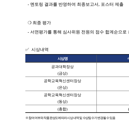
- 멘토링 결과를 반영하여 최종보고서, 포스터 제출
❍ 최종 평가
- 서면평가를 통해 심사위원 전원의 점수 합계순으로 
✅
시상내역
시상명
공과대학장상
(
금상
)
공학교육혁신센터장상
(
은상
)
공학교육혁신센터장상
(
동상
)
(
총합
)
※
참여 여부와 작품 완성도에 따라 시상 내역 및 수상팀 수가 변경될 수 있음