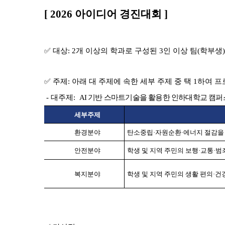
[ 2026
아이디어 경진대회
]
✅
대상
: 2
개 이상의 학과로 구성된
3
인 이상 팀(학부생
✅
주제
:
아래 대 주제에 속한 세부 주제 중 택
1
하여 프
-
대주제
:
AI
기반 스마트기술을 활용한 인하대학교 캠퍼
세부주제
환경분야
탄소중립
·
자원순환
·
에너지 절감을
안전분야
학생 및 지역 주민의 보행
·
교통
·
범
복지분야
학생 및 지역 주민의 생활 편의
·
건