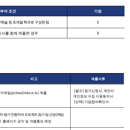
부여 조건
가점
/
예술 등 초계열 학과로 구성된 팀
1
인서를 함께 제출한 경우
5
비고
제출서류
· [필수] 참가신청서, 제안서
· 이메일(jeykim@inha.ac.kr) 제출
개인정보 수집 이용동의서
· [선택] 기업참여확인서
차 평가 진행하여 프로젝트 참가 팀 선정
(10
팀
)
※
홈페이지 공지 및 개별통보 예정