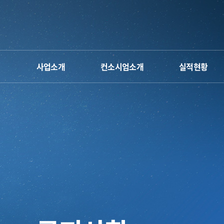
사업소개
컨소시엄소개
실적현황
단장 인사말
운영체계&조직도
차세대반도체 컨소시
사업 소개
오시는 길
인하대
공학교육혁신센터
사업계획 및 일정
참여인력
명지대
공학교육혁신센터
캐릭터&로고
공주대
공학교육혁신센터