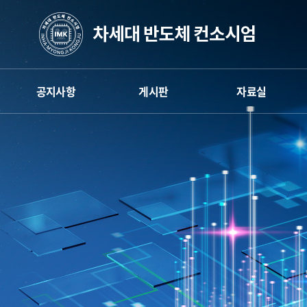
공지사항
게시판
자료실
엄
차세대반도체 컨소시엄
게시판
차세대반도체 컨소시엄
인하대공학교육
뉴스레터
인하대공학교육
혁신센터
혁신센터
카카오채널
명지대공학교육
명지대공학교육
혁신센터
혁신센터
보도자료
공주대공학교육
공주대공학교육
혁신센터
혁신센터
학생